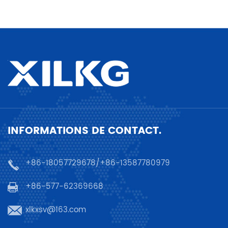
INFORMATIONS DE CONTACT.
+86-18057729678/+86-13587780979
+86-577-62369668
xlkxsv@163.com