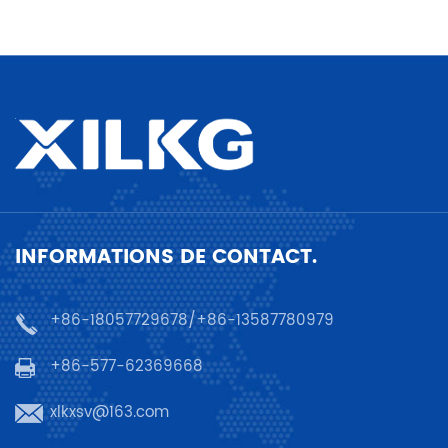
INFORMATIONS DE CONTACT.
+86-18057729678/+86-13587780979
+86-577-62369668
xlkxsv@163.com