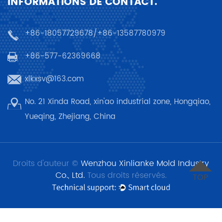
INFORMATIONS DE CONTACT.
+86-18057729678/+86-13587780979
+86-577-62369668
xlkxsv@163.com
No. 21 Xinda Road, xin'ao industrial zone, Hongqiao,
Yueqing, Zhejiang, China
Droits d'auteur ©
Wenzhou Xinlianke Mold Industry
Co., Ltd.
Tous droits réservés.
TOP