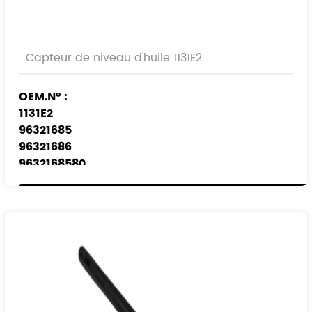
Capteur de niveau d'huile 1131E2
OEM.N° :
1131E2
96321685
96321686
9632168580
Modèles applicables
：
CITROËN
PEUGEOT