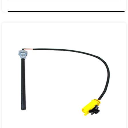
Modèles applicables
：
CITROËN
PEUGEOT