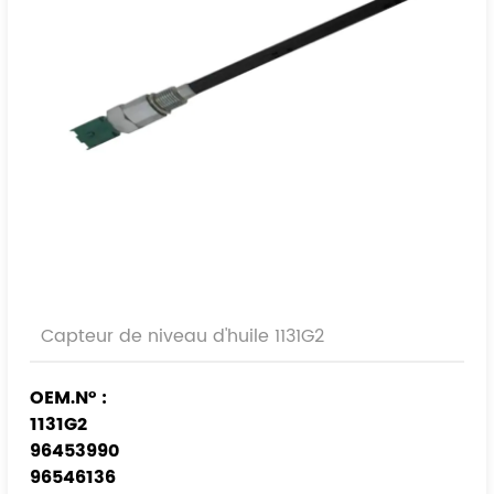
Capteur de niveau d'huile 1131G2
OEM.N° :
1131G2
96453990
96546136