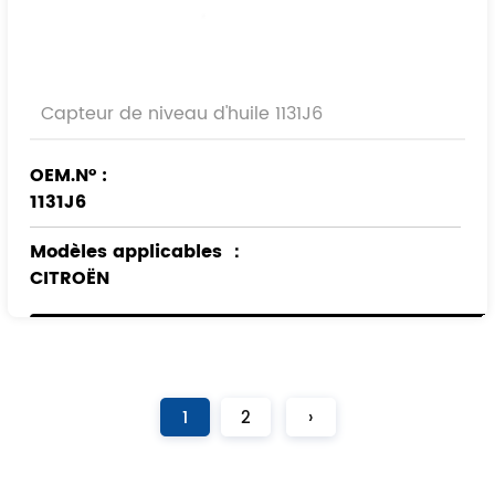
Capteur de niveau d'huile 1131J6
OEM.N° :
1131J6
Modèles applicables
：
CITROËN
PEUGEOT
1
2
›