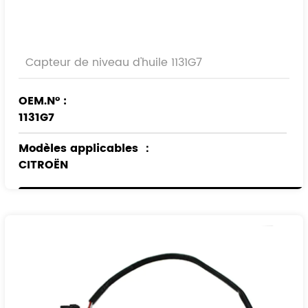
Capteur de niveau d'huile 1131G7
OEM.N° :
1131G7
Modèles applicables
：
CITROËN
PEUGEOT