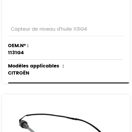
Capteur de niveau d'huile 1131G4
OEM.N° :
1131G4
Modèles applicables
：
CITROËN
PEUGEOT