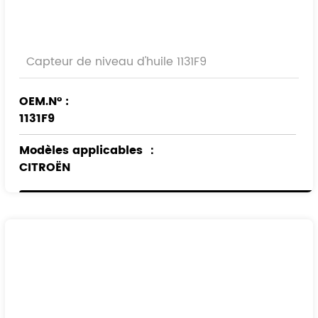
Capteur de niveau d'huile 1131F9
OEM.N° :
1131F9
Modèles applicables
：
CITROËN
PEUGEOT