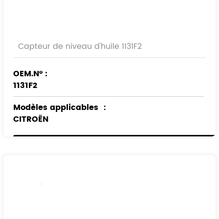
Capteur de niveau d'huile 1131F2
OEM.N° :
1131F2
Modèles applicables
：
CITROËN
PEUGEOT