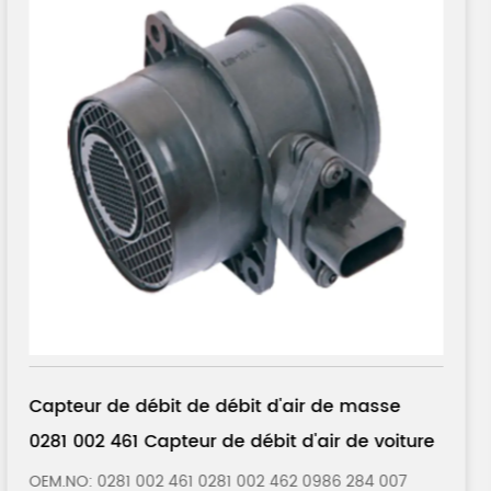
asse
Capteur de débit de débit d'air de m
 voiture
0280 217 121 Capteur de débit d'air de 
2 462 0986 284 007
OEM.NO: 0280 217 121 0280 217 122 