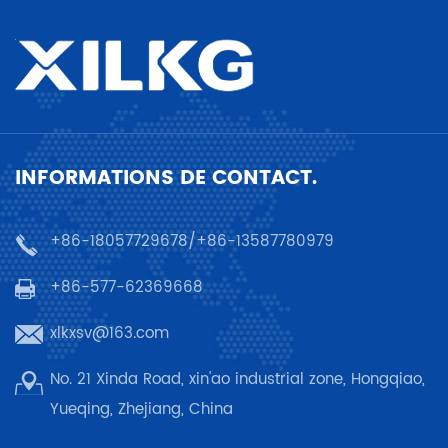
INFORMATIONS DE CONTACT.
+86-18057729678/+86-13587780979
+86-577-62369668
xlkxsv@163.com
No. 21 Xinda Road, xin'ao industrial zone, Hongqiao,
Yueqing, Zhejiang, China